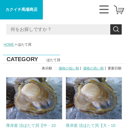
カクイチ馬場商店
HOME
ほたて貝
CATEGORY
ほたて貝
表示順 :
価格の低い順
価格の高い順
更新日順
厚岸産 活ほたて貝【中・10
厚岸産 活ほたて貝【大・10