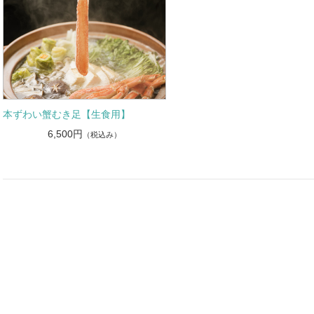
本ずわい蟹むき足【生食用】
6,500円
（税込み）