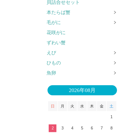
貝詰合せセット
本たらば蟹
毛がに
花咲がに
ずわい蟹
えび
ひもの
魚卵
2026年08月
日
月
火
水
木
金
土
1
2
3
4
5
6
7
8