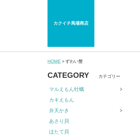
カクイチ馬場商店
HOME
ずわい蟹
CATEGORY
カテゴリー
マルえもん牡蠣
カキえもん
弁天かき
あさり貝
ほたて貝