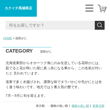
カクイチ馬場商店
HOME
花咲がに
CATEGORY
花咲がに
北海道東部からオホーツク海にのみ生息している花咲かには、
茹でると花が咲いた様に真っ赤になる事から、この名前が付い
たと 言われています。
道東で多く水揚げされ、濃厚な味でタラバかにや毛がにとは全
く違う味わいです。地元では１番人気の蟹です。
7月～9月に旬を迎えます。
表示順 :
価格の低い順
価格の高い順
更新日順